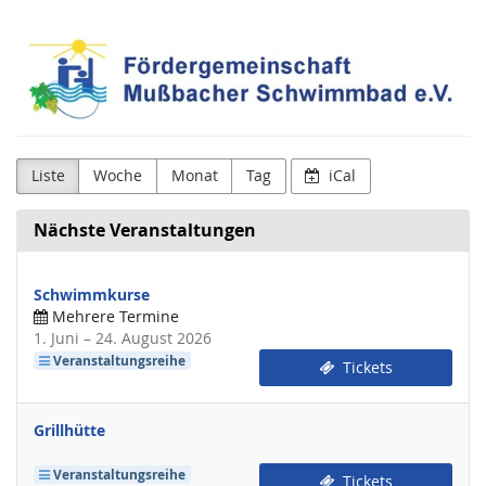
Zum
Fördergemeinschaft
Haupt-
Inhalt
Mußbacher
springen
Schwimmbad
e.V.
Liste
Woche
Monat
Tag
iCal
Nächste Veranstaltungen
Schwimmkurse
Mehrere Termine
bis
1. Juni
–
24. August 2026
Veranstaltungsreihe
Tickets
Grillhütte
Veranstaltungsreihe
Tickets